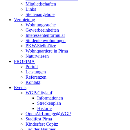
Mitgliedschaften
Links
Stellenangebote
Vermietung
Wohnungssuche
Gewerbeeinheiten
Interessentenformular
Studentenwohnungen
PKW-Stellplätze
Wohnquartiere in Pirna
Naturwiesen
PROFIMA
Porträt
Leistungen
Referenzen
Kontakt
Events
WGP-Citylauf
Informationen
Streckenplan
Historie
OpenAirLounge@WGP
Stadtfest Pirna
Kinderfest Copitz
Tag des Baumes