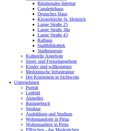
Binationales Internat
Canalettohaus
Deutsches Haus
Klosterkirche St. Heinrich
Lange Straße 25
Lange Straße 38a
Lange Straße 43
Rathaus
Stadtbibliothek
Stadtmuseum
Kulturelle Angebote
Sport- und Freizeitangebote
Kinder sind willkommen
Medizinische Infrastruktur
Der Königstein in Sichtweite
Unternehmen
Porträt
Leitbild
Aktuelles
Bautagebuch
Struktur
Ausbildung und Studium
Wohnstandorte in Pirna
Wohnquartiere in Pirna
PIRnchen - das Maskottchen