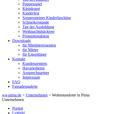
Puppenspiel
Kleinkunst
Kinderfest
Sonnensteiner Kinderfasching
Schmökerstunde
Tag der Ausbildung
Weihnachtsbäckerei
Promotionaktion
Downloads
für Mietinteressenten
für Mieter
für Eigentümer
Kontakt
Kundenzentren
Havariedienst
Ansprechpartner
Impressum
FAQ
Fassadengalerie
wg-pirna.de
>
Unternehmen
> Wohnstandorte in Pirna
Unternehmen
Porträt
Leitbild