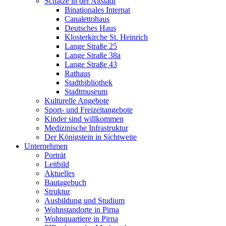
Schätze in der Altstadt
Binationales Internat
Canalettohaus
Deutsches Haus
Klosterkirche St. Heinrich
Lange Straße 25
Lange Straße 38a
Lange Straße 43
Rathaus
Stadtbibliothek
Stadtmuseum
Kulturelle Angebote
Sport- und Freizeitangebote
Kinder sind willkommen
Medizinische Infrastruktur
Der Königstein in Sichtweite
Unternehmen
Porträt
Leitbild
Aktuelles
Bautagebuch
Struktur
Ausbildung und Studium
Wohnstandorte in Pirna
Wohnquartiere in Pirna