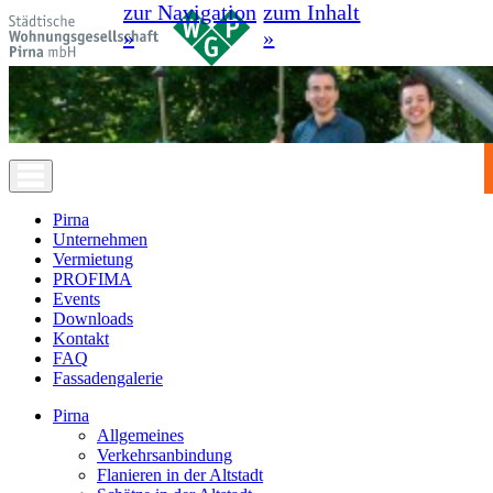
zur Navigation
zum Inhalt
»
»
Pirna
Unternehmen
Vermietung
PROFIMA
Events
Downloads
Kontakt
FAQ
Fassadengalerie
Pirna
Allgemeines
Verkehrsanbindung
Flanieren in der Altstadt