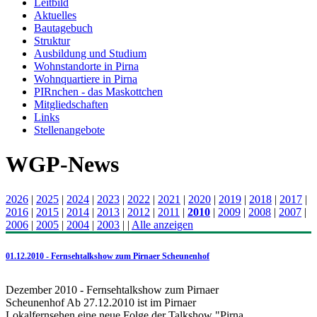
Leitbild
Aktuelles
Bautagebuch
Struktur
Ausbildung und Studium
Wohnstandorte in Pirna
Wohnquartiere in Pirna
PIRnchen - das Maskottchen
Mitgliedschaften
Links
Stellenangebote
WGP-News
2026
|
2025
|
2024
|
2023
|
2022
|
2021
|
2020
|
2019
|
2018
|
2017
|
2016
|
2015
|
2014
|
2013
|
2012
|
2011
|
2010
|
2009
|
2008
|
2007
|
2006
|
2005
|
2004
|
2003
|
|
Alle anzeigen
01.12.2010 - Fernsehtalkshow zum Pirnaer Scheunenhof
Dezember 2010 - Fernsehtalkshow zum Pirnaer
Scheunenhof Ab 27.12.2010 ist im Pirnaer
Lokalfernsehen eine neue Folge der Talkshow "Pirna