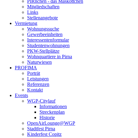
PIRnchen - das Maskottchen
Mitgliedschaften
Links
Stellenangebote
Vermietung
Wohnungssuche
Gewerbeeinheiten
Interessentenformular
Studentenwohnungen
PKW-Stellplätze
Wohnquartiere in Pirna
Naturwiesen
PROFIMA
Porträt
Leistungen
Referenzen
Kontakt
Events
WGP-Citylauf
Informationen
Streckenplan
Historie
OpenAirLounge@WGP
Stadtfest Pirna
Kinderfest Copitz