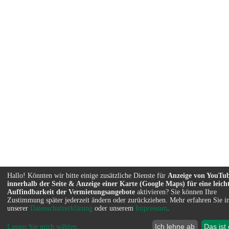
Hallo! Könnten wir bitte einige zusätzliche Dienste für
Anzeige von YouTu
innerhalb der Seite & Anzeige einer Karte (Google Maps) für eine leich
Auffindbarkeit der Vermietungsangebote
aktivieren? Sie können Ihre
Zustimmung später jederzeit ändern oder zurückziehen. Mehr erfahren Sie i
unserer
Datenschutzerklärung
oder unserem
Impressum
.
Ich lehne ab
Das ist
Lassen Sie mich wählen
...