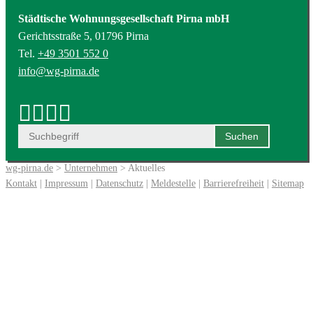
Städtische Wohnungsgesellschaft Pirna mbH
Gerichtsstraße 5, 01796 Pirna
Tel.
+49 3501 552 0
info@wg-pirna.de
wg-pirna.de
>
Unternehmen
> Aktuelles
Kontakt
|
Impressum
|
Datenschutz
|
Meldestelle
|
Barrierefreiheit
|
Sitemap