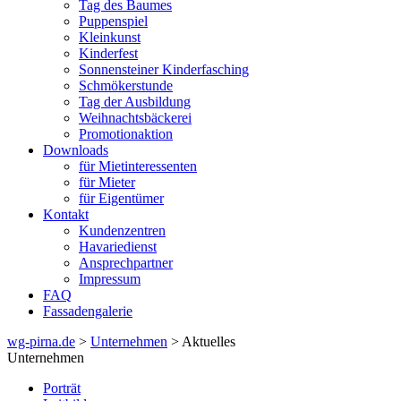
Tag des Baumes
Puppenspiel
Kleinkunst
Kinderfest
Sonnensteiner Kinderfasching
Schmökerstunde
Tag der Ausbildung
Weihnachtsbäckerei
Promotionaktion
Downloads
für Mietinteressenten
für Mieter
für Eigentümer
Kontakt
Kundenzentren
Havariedienst
Ansprechpartner
Impressum
FAQ
Fassadengalerie
wg-pirna.de
>
Unternehmen
> Aktuelles
Unternehmen
Porträt