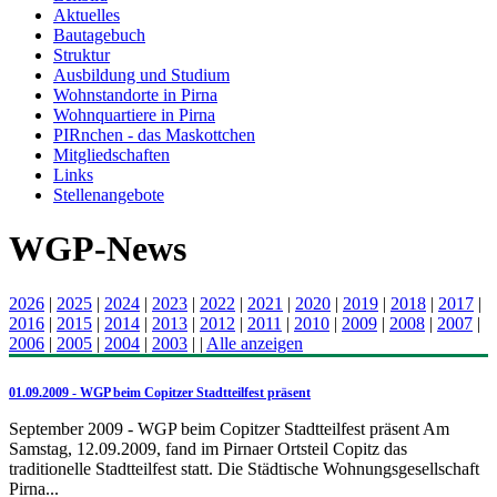
Aktuelles
Bautagebuch
Struktur
Ausbildung und Studium
Wohnstandorte in Pirna
Wohnquartiere in Pirna
PIRnchen - das Maskottchen
Mitgliedschaften
Links
Stellenangebote
WGP-News
2026
|
2025
|
2024
|
2023
|
2022
|
2021
|
2020
|
2019
|
2018
|
2017
|
2016
|
2015
|
2014
|
2013
|
2012
|
2011
|
2010
|
2009
|
2008
|
2007
|
2006
|
2005
|
2004
|
2003
|
|
Alle anzeigen
01.09.2009 - WGP beim Copitzer Stadtteilfest präsent
September 2009 - WGP beim Copitzer Stadtteilfest präsent Am
Samstag, 12.09.2009, fand im Pirnaer Ortsteil Copitz das
traditionelle Stadtteilfest statt. Die Städtische Wohnungsgesellschaft
Pirna...