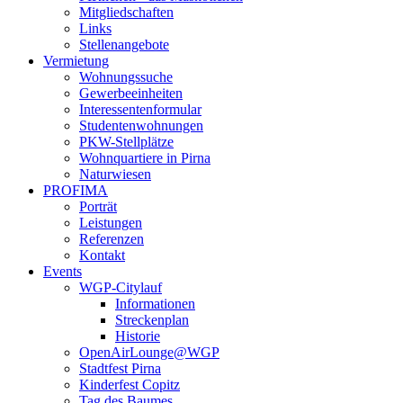
Mitgliedschaften
Links
Stellenangebote
Vermietung
Wohnungssuche
Gewerbeeinheiten
Interessentenformular
Studentenwohnungen
PKW-Stellplätze
Wohnquartiere in Pirna
Naturwiesen
PROFIMA
Porträt
Leistungen
Referenzen
Kontakt
Events
WGP-Citylauf
Informationen
Streckenplan
Historie
OpenAirLounge@WGP
Stadtfest Pirna
Kinderfest Copitz
Tag des Baumes