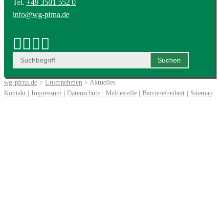
Tel.
+49 3501 552 0
info@wg-pirna.de
wg-pirna.de
>
Unternehmen
> Aktuelles
Kontakt
|
Impressum
|
Datenschutz
|
Meldestelle
|
Barrierefreiheit
|
Sitemap