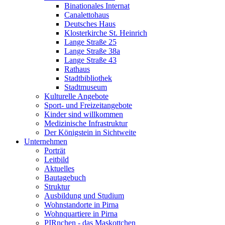
Binationales Internat
Canalettohaus
Deutsches Haus
Klosterkirche St. Heinrich
Lange Straße 25
Lange Straße 38a
Lange Straße 43
Rathaus
Stadtbibliothek
Stadtmuseum
Kulturelle Angebote
Sport- und Freizeitangebote
Kinder sind willkommen
Medizinische Infrastruktur
Der Königstein in Sichtweite
Unternehmen
Porträt
Leitbild
Aktuelles
Bautagebuch
Struktur
Ausbildung und Studium
Wohnstandorte in Pirna
Wohnquartiere in Pirna
PIRnchen - das Maskottchen