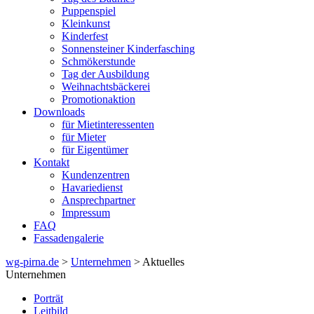
Puppenspiel
Kleinkunst
Kinderfest
Sonnensteiner Kinderfasching
Schmökerstunde
Tag der Ausbildung
Weihnachtsbäckerei
Promotionaktion
Downloads
für Mietinteressenten
für Mieter
für Eigentümer
Kontakt
Kundenzentren
Havariedienst
Ansprechpartner
Impressum
FAQ
Fassadengalerie
wg-pirna.de
>
Unternehmen
> Aktuelles
Unternehmen
Porträt
Leitbild