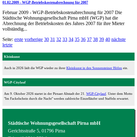
01.02.2009 - WGP-Betriebskostenabrechnung für 2007
Februar 2009 - WGP-Betriebskostenabrechnung für 2007 Die
Städtische Wohnungsgesellschaft Pirna mbH (WGP) hat die
Abrechnung der Betriebskosten des Jahres 2007 für ihre Mieter
vollständig...
Seite:
erste
vorherige
30
31
32
33
34
35
36
37
38
39
40
nächste
letzte
Kleinkunst
Auch in 2026 lädt die WGP wieder zu ihrer
Kleinkunst in den Sonnensteiner Höfen
ein.
WGP-Citylauf
Am 9. Oktober 2026 startet in der Pirnaer Altstadt der 21.
WGP-Citylauf
. Unter dem Motto
"Im Fackelschein durch die Nacht" werden zahlreiche Einzelläufer und Staffeln erwartet.
Städtische Wohnungsgesellschaft Pirna mbH
Gerichtsstraße 5, 01796 Pirna