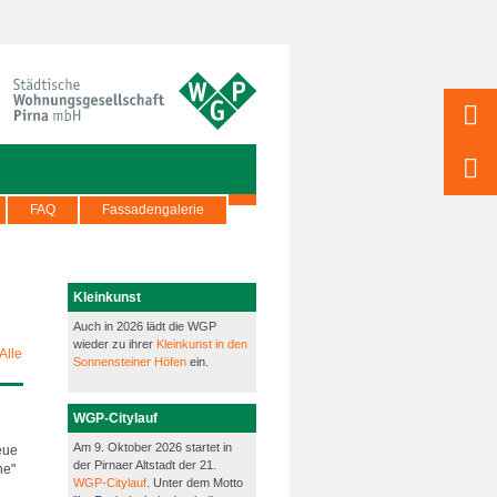
FAQ
Fassadengalerie
Kleinkunst
Auch in 2026 lädt die WGP
wieder zu ihrer
Kleinkunst in den
Alle
Sonnensteiner Höfen
ein.
WGP-Citylauf
Am 9. Oktober 2026 startet in
eue
der Pirnaer Altstadt der 21.
he"
WGP-Citylauf
. Unter dem Motto