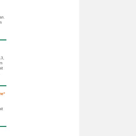
an.
an
13,
um
it
.
he“
it