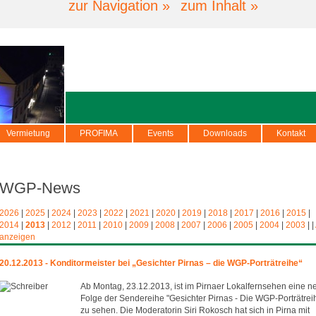
zur Navigation »
zum Inhalt »
Vermietung
PROFIMA
Events
Downloads
Kontakt
WGP-News
2026
|
2025
|
2024
|
2023
|
2022
|
2021
|
2020
|
2019
|
2018
|
2017
|
2016
|
2015
|
2014
|
2013
|
2012
|
2011
|
2010
|
2009
|
2008
|
2007
|
2006
|
2005
|
2004
|
2003
|
|
anzeigen
20.12.2013 - Konditormeister bei „Gesichter Pirnas – die WGP-Porträtreihe“
Ab Montag, 23.12.2013, ist im Pirnaer Lokalfernsehen eine n
Folge der Sendereihe "Gesichter Pirnas - Die WGP-Porträtrei
zu sehen. Die Moderatorin Siri Rokosch hat sich in Pirna mit