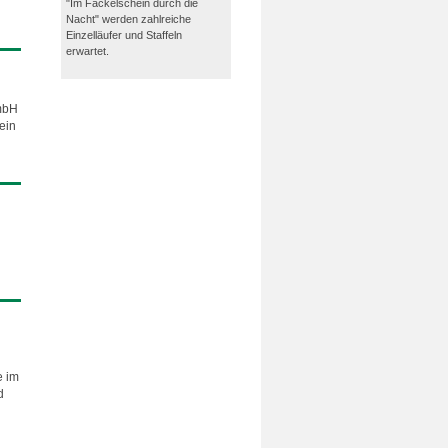
"Im Fackelschein durch die
Nacht" werden zahlreiche
Einzelläufer und Staffeln
erwartet.
 mbH
ein
e im
d