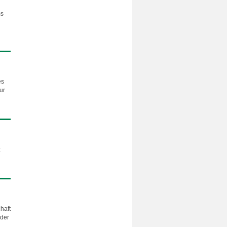
ms
es
ur
z
haft
 der