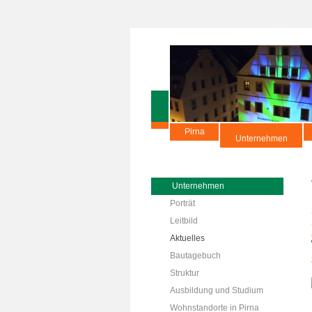
Pirna
Unternehmen
Unternehmen
Porträt
Leitbild
Aktuelles
Bautagebuch
Struktur
Ausbildung und Studium
Wohnstandorte in Pirna