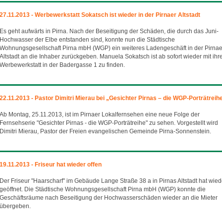
27.11.2013 - Werbewerkstatt Sokatsch ist wieder in der Pirnaer Altstadt
Es geht aufwärts in Pirna. Nach der Beseitigung der Schäden, die durch das Juni-
Hochwasser der Elbe entstanden sind, konnte nun die Städtische
Wohnungsgesellschaft Pirna mbH (WGP) ein weiteres Ladengeschäft in der Pirnae
Altstadt an die Inhaber zurückgeben. Manuela Sokatsch ist ab sofort wieder mit ihr
Werbewerkstatt in der Badergasse 1 zu finden.
22.11.2013 - Pastor Dimitri Mierau bei „Gesichter Pirnas – die WGP-Porträtreih
Ab Montag, 25.11.2013, ist im Pirnaer Lokalfernsehen eine neue Folge der
Fernsehserie "Gesichter Pirnas - die WGP-Porträtreihe" zu sehen. Vorgestellt wird
Dimitri Mierau, Pastor der Freien evangelischen Gemeinde Pirna-Sonnenstein.
19.11.2013 - Friseur hat wieder offen
Der Friseur "Haarscharf" im Gebäude Lange Straße 38 a in Pirnas Altstadt hat wied
geöffnet. Die Städtische Wohnungsgesellschaft Pirna mbH (WGP) konnte die
Geschäftsräume nach Beseitigung der Hochwasserschäden wieder an die Mieter
übergeben.