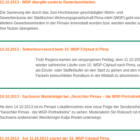
22.10.2013 - WGP übergibt sanierte Gewerbeeinheiten
Die Sanierung der durch das Juni-Hochwasser geschädigten Wohn- und
Gewerberäume der Städtischen Wohnungsgesellschaft Pirna mbH (WGP) geht vor
Weitere Gewerbeeinheiten in der Pirnaer Innenstadt wurden bzw. werden wieder 
ihre Nutzer übergeben.
14.10.2013 - Teilnehmerrekord beim 10. WGP-Citylauf in Pirna
Trotz Regens kamen am vergangenen Freitag, dem 11.10.20
wieder zahlreiche Läufer zum 10. WGP-Citylauf nach Pirna, 
als Einzel- oder Staffelläufer an den Start zu gehen und den m
Fackeln beleuchteten Rundkurs in der Altstadt zu absolvieren
10.10.2013 - Sachsens Weinkönigin bei „Gesichter Pirnas – die WGP-Porträtrei
Ab dem 14.10.2013 ist im Pirnaer Lokalfernsehen eine neue Folge der Sendereihe
"Gesichter Pirnas - die WGP-Portraitreihe" zu sehen. Moderatorin Siri Rokosch ist m
Sachsens amtierender Weinkönigin Katja Riedel unterwegs.
01.10.2013 - Am 11.10.2013 startet der 10. WGP-Citylauf Pirna