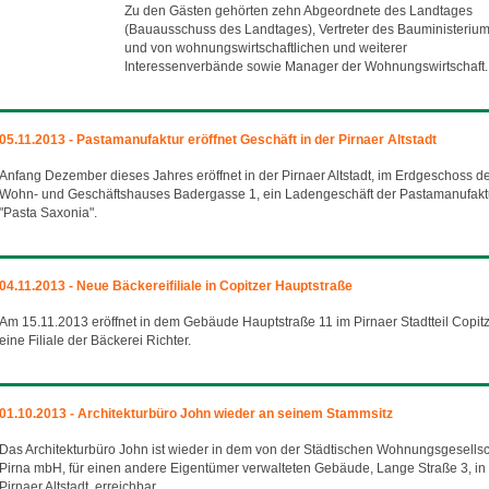
Zu den Gästen gehörten zehn Abgeordnete des Landtages
(Bauausschuss des Landtages), Vertreter des Bauministeriu
und von wohnungswirtschaftlichen und weiterer
Interessenverbände sowie Manager der Wohnungswirtschaft.
05.11.2013 - Pastamanufaktur eröffnet Geschäft in der Pirnaer Altstadt
Anfang Dezember dieses Jahres eröffnet in der Pirnaer Altstadt, im Erdgeschoss d
Wohn- und Geschäftshauses Badergasse 1, ein Ladengeschäft der Pastamanufakt
"Pasta Saxonia".
04.11.2013 - Neue Bäckereifiliale in Copitzer Hauptstraße
Am 15.11.2013 eröffnet in dem Gebäude Hauptstraße 11 im Pirnaer Stadtteil Copit
eine Filiale der Bäckerei Richter.
01.10.2013 - Architekturbüro John wieder an seinem Stammsitz
Das Architekturbüro John ist wieder in dem von der Städtischen Wohnungsgesellsc
Pirna mbH, für einen andere Eigentümer verwalteten Gebäude, Lange Straße 3, in
Pirnaer Altstadt, erreichbar.