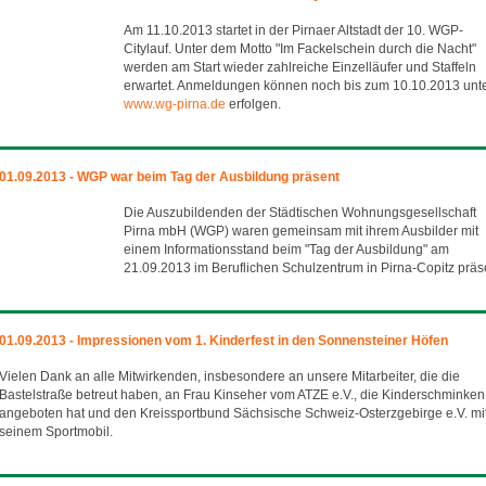
Am 11.10.2013 startet in der Pirnaer Altstadt der 10. WGP-
Citylauf. Unter dem Motto "Im Fackelschein durch die Nacht"
werden am Start wieder zahlreiche Einzelläufer und Staffeln
erwartet. Anmeldungen können noch bis zum 10.10.2013 unt
www.wg-pirna.de
erfolgen.
01.09.2013 - WGP war beim Tag der Ausbildung präsent
Die Auszubildenden der Städtischen Wohnungsgesellschaft
Pirna mbH (WGP) waren gemeinsam mit ihrem Ausbilder mit
einem Informationsstand beim "Tag der Ausbildung" am
21.09.2013 im Beruflichen Schulzentrum in Pirna-Copitz präs
01.09.2013 - Impressionen vom 1. Kinderfest in den Sonnensteiner Höfen
Vielen Dank an alle Mitwirkenden, insbesondere an unsere Mitarbeiter, die die
Bastelstraße betreut haben, an Frau Kinseher vom ATZE e.V., die Kinderschminken
angeboten hat und den Kreissportbund Sächsische Schweiz-Osterzgebirge e.V. mi
seinem Sportmobil.