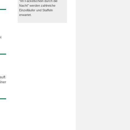
"Im Fackelschein durch die
Nacht" werden zahlreiche
Einzelläufer und Staffeln
erwartet.
H
auft
iner