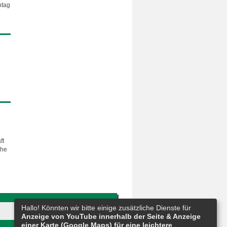
ntag
ft
che
Hallo! Könnten wir bitte einige zusätzliche Dienste für
Anzeige von YouTube innerhalb der Seite & Anzeige
einer Karte (Google Maps) für eine leichtere