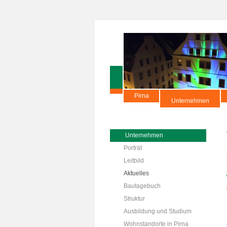
Pirna
Unternehmen
Unternehmen
Porträt
Leitbild
Aktuelles
Bautagebuch
Struktur
Ausbildung und Studium
Wohnstandorte in Pirna