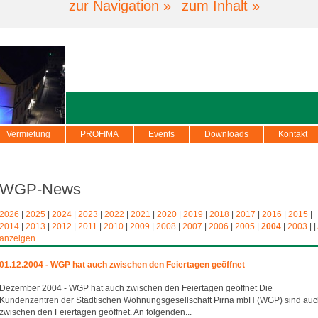
zur Navigation »
zum Inhalt »
Vermietung
PROFIMA
Events
Downloads
Kontakt
WGP-News
2026
|
2025
|
2024
|
2023
|
2022
|
2021
|
2020
|
2019
|
2018
|
2017
|
2016
|
2015
|
2014
|
2013
|
2012
|
2011
|
2010
|
2009
|
2008
|
2007
|
2006
|
2005
|
2004
|
2003
|
|
anzeigen
01.12.2004 - WGP hat auch zwischen den Feiertagen geöffnet
Dezember 2004 - WGP hat auch zwischen den Feiertagen geöffnet Die
Kundenzentren der Städtischen Wohnungsgesellschaft Pirna mbH (WGP) sind au
zwischen den Feiertagen geöffnet. An folgenden...