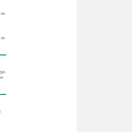
 an
 so
WGP-
en
d