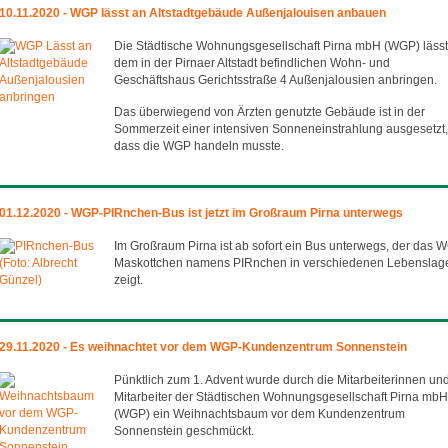
10.11.2020 - WGP lässt an Altstadtgebäude Außenjalouisen anbauen
Die Städtische Wohnungsgesellschaft Pirna mbH (WGP) lässt
dem in der Pirnaer Altstadt befindlichen Wohn- und
Geschäftshaus Gerichtsstraße 4 Außenjalousien anbringen.
Das überwiegend von Ärzten genutzte Gebäude ist in der
Sommerzeit einer intensiven Sonneneinstrahlung ausgesetzt,
dass die WGP handeln musste.
01.12.2020 - WGP-PIRnchen-Bus ist jetzt im Großraum Pirna unterwegs
Im Großraum Pirna ist ab sofort ein Bus unterwegs, der das 
Maskottchen namens PIRnchen in verschiedenen Lebenslag
zeigt.
29.11.2020 - Es weihnachtet vor dem WGP-Kundenzentrum Sonnenstein
Pünktlich zum 1. Advent wurde durch die Mitarbeiterinnen un
Mitarbeiter der Städtischen Wohnungsgesellschaft Pirna mbH
(WGP) ein Weihnachtsbaum vor dem Kundenzentrum
Sonnenstein geschmückt.