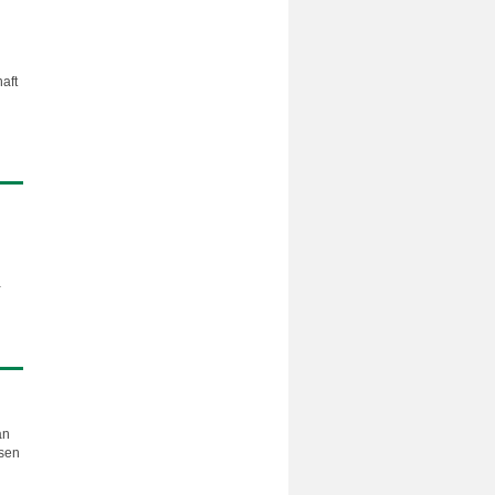
aft
-
an
esen