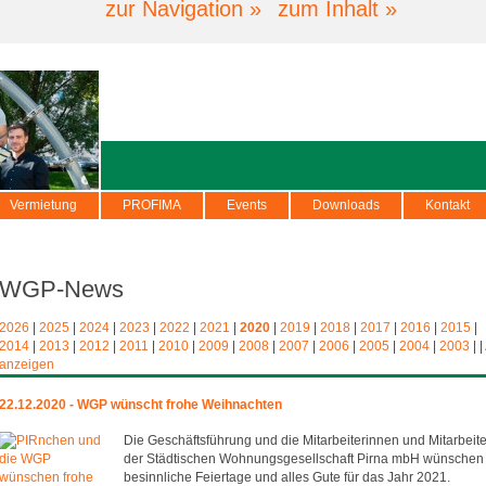
zur Navigation »
zum Inhalt »
Vermietung
PROFIMA
Events
Downloads
Kontakt
WGP-News
2026
|
2025
|
2024
|
2023
|
2022
|
2021
|
2020
|
2019
|
2018
|
2017
|
2016
|
2015
|
2014
|
2013
|
2012
|
2011
|
2010
|
2009
|
2008
|
2007
|
2006
|
2005
|
2004
|
2003
|
|
anzeigen
22.12.2020 - WGP wünscht frohe Weihnachten
Die Geschäftsführung und die Mitarbeiterinnen und Mitarbeite
der Städtischen Wohnungsgesellschaft Pirna mbH wünschen
besinnliche Feiertage und alles Gute für das Jahr 2021.