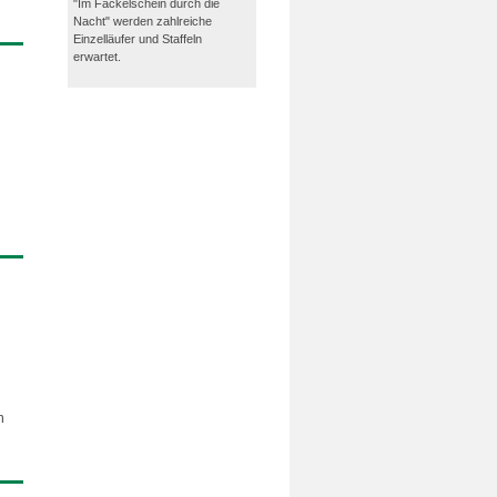
"Im Fackelschein durch die
Nacht" werden zahlreiche
Einzelläufer und Staffeln
erwartet.
n