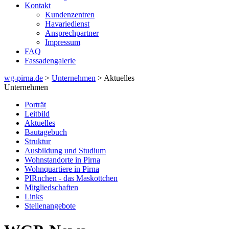
Kontakt
Kundenzentren
Havariedienst
Ansprechpartner
Impressum
FAQ
Fassadengalerie
wg-pirna.de
>
Unternehmen
> Aktuelles
Unternehmen
Porträt
Leitbild
Aktuelles
Bautagebuch
Struktur
Ausbildung und Studium
Wohnstandorte in Pirna
Wohnquartiere in Pirna
PIRnchen - das Maskottchen
Mitgliedschaften
Links
Stellenangebote