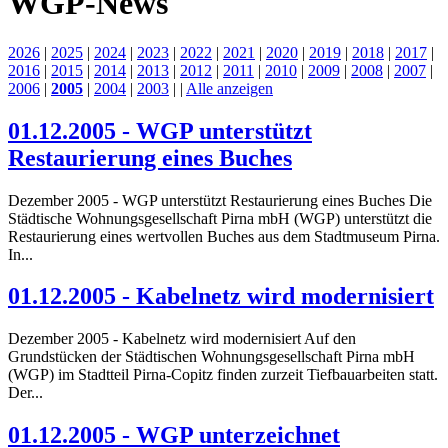
WGP-News
2026
|
2025
|
2024
|
2023
|
2022
|
2021
|
2020
|
2019
|
2018
|
2017
|
2016
|
2015
|
2014
|
2013
|
2012
|
2011
|
2010
|
2009
|
2008
|
2007
|
2006
|
2005
|
2004
|
2003
|
|
Alle anzeigen
01.12.2005 - WGP unterstützt
Restaurierung eines Buches
Dezember 2005 - WGP unterstützt Restaurierung eines Buches Die
Städtische Wohnungsgesellschaft Pirna mbH (WGP) unterstützt die
Restaurierung eines wertvollen Buches aus dem Stadtmuseum Pirna.
In...
01.12.2005 - Kabelnetz wird modernisiert
Dezember 2005 - Kabelnetz wird modernisiert Auf den
Grundstücken der Städtischen Wohnungsgesellschaft Pirna mbH
(WGP) im Stadtteil Pirna-Copitz finden zurzeit Tiefbauarbeiten statt.
Der...
01.12.2005 - WGP unterzeichnet