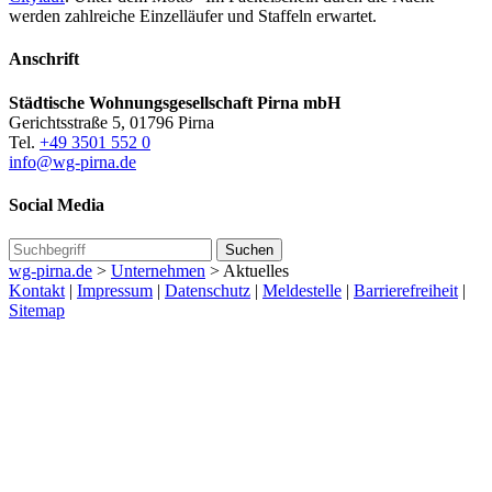
werden zahlreiche Einzelläufer und Staffeln erwartet.
Anschrift
Städtische Wohnungsgesellschaft Pirna mbH
Gerichtsstraße 5, 01796 Pirna
Tel.
+49 3501 552 0
info@wg-pirna.de
Social Media
wg-pirna.de
>
Unternehmen
> Aktuelles
Kontakt
|
Impressum
|
Datenschutz
|
Meldestelle
|
Barrierefreiheit
|
Sitemap