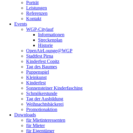
Porträt
Leistungen
Referenzen
Kontakt
Events
WGP-Citylauf
Informationen
Streckenplan
Historie
OpenAirLounge@WGP
Stadtfest Pirna
Kinderfest Copitz
Tag des Baumes
Puppenspiel
Kleinkunst
Kinderfest
Sonnensteiner Kinderfasching
Schmökerstunde
Tag der Ausbildung
Weihnachtsbäckerei
Promotionaktion
Downloads
für Mietinteressenten
für Mieter
für Eigentümer