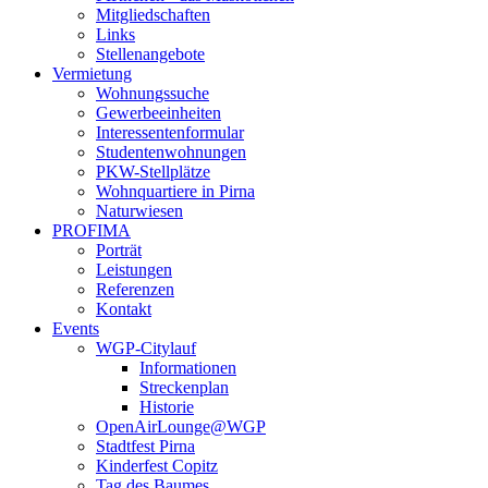
Mitgliedschaften
Links
Stellenangebote
Vermietung
Wohnungssuche
Gewerbeeinheiten
Interessentenformular
Studentenwohnungen
PKW-Stellplätze
Wohnquartiere in Pirna
Naturwiesen
PROFIMA
Porträt
Leistungen
Referenzen
Kontakt
Events
WGP-Citylauf
Informationen
Streckenplan
Historie
OpenAirLounge@WGP
Stadtfest Pirna
Kinderfest Copitz
Tag des Baumes