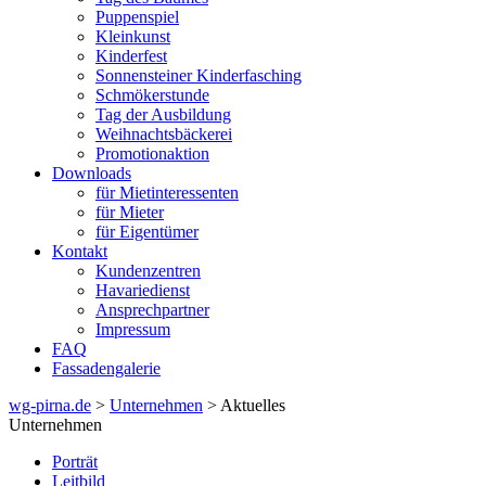
Puppenspiel
Kleinkunst
Kinderfest
Sonnensteiner Kinderfasching
Schmökerstunde
Tag der Ausbildung
Weihnachtsbäckerei
Promotionaktion
Downloads
für Mietinteressenten
für Mieter
für Eigentümer
Kontakt
Kundenzentren
Havariedienst
Ansprechpartner
Impressum
FAQ
Fassadengalerie
wg-pirna.de
>
Unternehmen
> Aktuelles
Unternehmen
Porträt
Leitbild