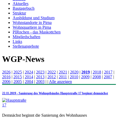
Aktuelles
Bautagebuch
Struktur
Ausbildung und Studium
Wohnstandorte in Pirna
Wohnquartiere in Pirna
PIRnchen - das Maskottchen
Mitgliedschaften
Links
Stellenangebote
WGP-News
2026
|
2025
|
2024
|
2023
|
2022
|
2021
|
2020
|
2019
|
2018
|
2017
|
2016
|
2015
|
2014
|
2013
|
2012
|
2011
|
2010
|
2009
|
2008
|
2007
|
2006
|
2005
|
2004
|
2003
|
|
Alle anzeigen
22.11.2019 - Sanierung des Wohngebäudes Hauptstraße 17 beginnt demnächst
Demnächst beginnt die Sanierung des Wohnhauses