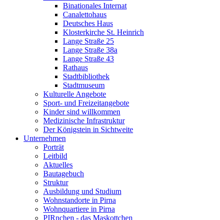
Binationales Internat
Canalettohaus
Deutsches Haus
Klosterkirche St. Heinrich
Lange Straße 25
Lange Straße 38a
Lange Straße 43
Rathaus
Stadtbibliothek
Stadtmuseum
Kulturelle Angebote
Sport- und Freizeitangebote
Kinder sind willkommen
Medizinische Infrastruktur
Der Königstein in Sichtweite
Unternehmen
Porträt
Leitbild
Aktuelles
Bautagebuch
Struktur
Ausbildung und Studium
Wohnstandorte in Pirna
Wohnquartiere in Pirna
PIRnchen - das Maskottchen